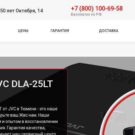
+7 (800) 100-69-58
50 лет Октября, 14
Бесплатно по РФ
ЦЕНЫ
ГАРАНТИЯ
ДОСТАВКА
VC DLA-25LT
 от JVC в Тюмени - это наше
ерьте ваш Жвс нам. Наши
 и опытом в восстановлении
я. Гарантия качества,
личает наш сервисный центр.