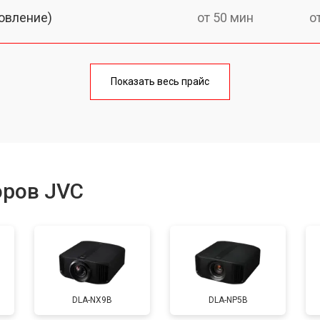
овление)
от 50 мин
о
от 60 мин
о
Показать весь прайс
от 50 мин
о
от 60 мин
о
оров JVC
от 50 мин
о
от 70 мин
о
DLA-NX9B
DLA-NP5B
от 50 мин
о