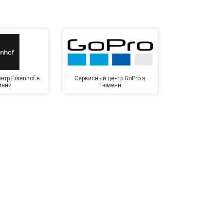
нтр Eisenhof в
Сервисный центр GoPro в
Сервисный ц
мени
Тюмени
Тю