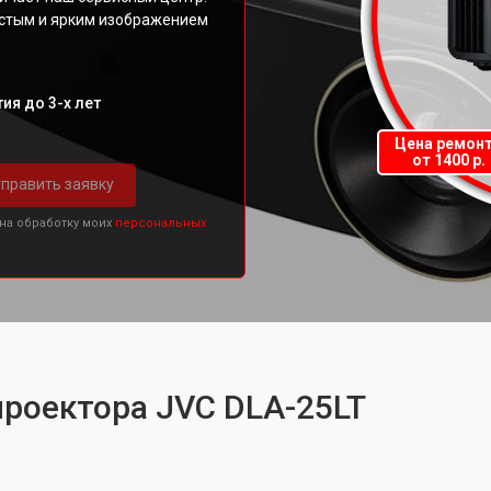
истым и ярким изображением
ия до 3-х лет
Цена ремон
от 1400 р.
править заявку
 на обработку моих
персональных
проектора JVC DLA-25LT