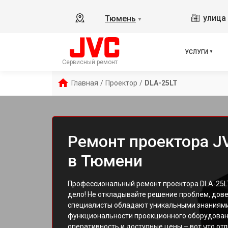
улица 
Тюмень
▼
УСЛУГИ
Сервисный ремонт
Главная
/
Проектор
/
DLA-25LT
Ремонт проектора J
в Тюмени
Профессиональный ремонт проектора DLA-25LT
дело! Не откладывайте решение проблем, дов
специалисты обладают уникальными знаниями
функциональности проекционного оборудовани
оперативность и доступные цены – вот что от