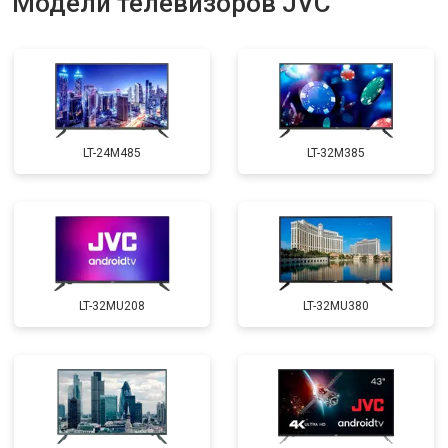
Модели телевизоров JVC
LT-24M485
LT-32M385
LT-32MU208
LT-32MU380