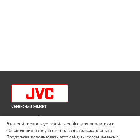
Сервисный ремонт
ВЫБЕРИ СВОЙ ГОРОД
Этот сайт использует файлы cookie для аналитики и
Ремонт телевизора JVC в
Краснодаре
обеспечения наилучшего пользовательского опыта.
Ремонт телевизора JVC в
Ростове-на-Дону
Продолжая использовать этот сайт, вы соглашаетесь с