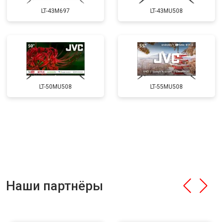
LT-43M697
LT-43MU508
LT-50MU508
LT-55MU508
Наши партнёры