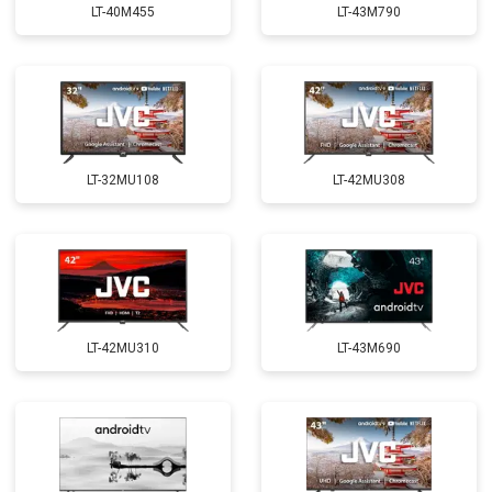
LT-40M455
LT-43M790
LT-32MU108
LT-42MU308
LT-42MU310
LT-43M690