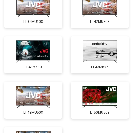
LT-32MU108
LT-42MU308
LT-43M690
LT-43M697
LT-43MU508
LT-50MU508