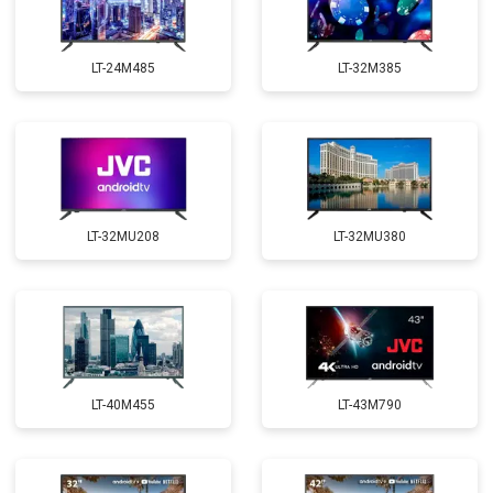
LT-24M485
LT-32M385
LT-32MU208
LT-32MU380
LT-40M455
LT-43M790